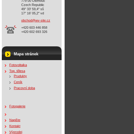
779 00 Olomouc
Czech Republic
49° 33' 59,4" sš
17° 16' 05,2" vd
obchod@w
v-site.c
z
+420 603 446 858
+420 602 693 326
Mapa stránek
Fotovoltaika
Top. tělesa
Prudukty
Ceník
Pracovní doba
Fotogalerie
Napište
Kontakt
Výprodej