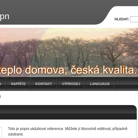
opn
HLEDAT:
A
NAPIŠTE
KONTAKT
VÝPRODEJ
LANGUAGE
1
Toto je popis ukázkové reference. Můžete ji libovolně editovat, případně
odstranit.